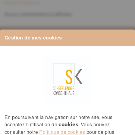
Recent Comments
Aucun commentaire à afficher.
Gestion de mes cookies
Schifflange, Luxembourg
konschthaus@schifflange.l
u
(+352) 621 638 393
Schëfflenger
En poursuivant la navigation sur notre site, vous
Konschthaus
acceptez l'utilisation de
. Vous pouvez
cookies
consulter notre
Politique de cookies
pour de plus
2, avenue de la Libération