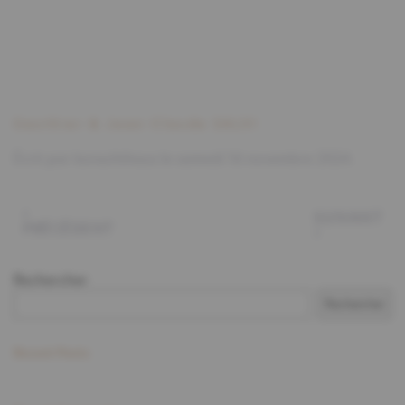
Gauthier & Jean-Claude SALVI
Écrit par
konschthaus
le
samedi 16 novembre 2024
.
SUIVANT
PRÉCÉDENT
Rechercher
Rechercher
Recent Posts