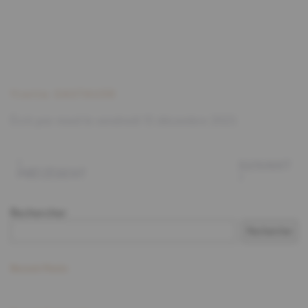
Yvette GASTAUER
Écrit par
mwd
le
vendredi 15 décembre 2023
.
SUIVANT
PRÉCÉDENT
Rechercher
Rechercher
Recent Posts