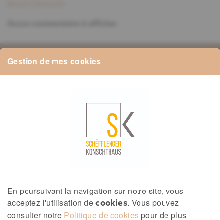
Recent Comments
Aucun commentaire à afficher.
Gestion de mes cookies
Schifflange, Luxembourg
konschthaus@schifflange.l
u
(+352) 621 638 393
Schëfflenger
En poursuivant la navigation sur notre site, vous
Konschthaus
acceptez l'utilisation de
. Vous pouvez
cookies
consulter notre
Politique de cookies
pour de plus
2, avenue de la Libération