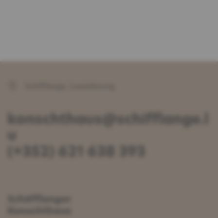
Schifflange, Luxembourg
konschthaus@schifflange.l
u
(+352) 621 638 393
Schëfflenger
Konschthaus