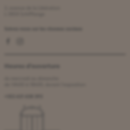
2, avenue de la Libération
L-3850 Schifflange
Suivez-nous sur les réseaux sociaux
Heures d’ouverture
du mercredi au dimanche
de 14h00 à 18h00, durant l’exposition
+352 621 638 393