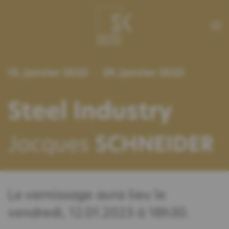
13. janvier 2023
29. janvier 2023
—
Steel
Industry
Jacques
SCHNEIDER
Le vernissage aura lieu le
vendredi, 12.01.2023 à 18h30.