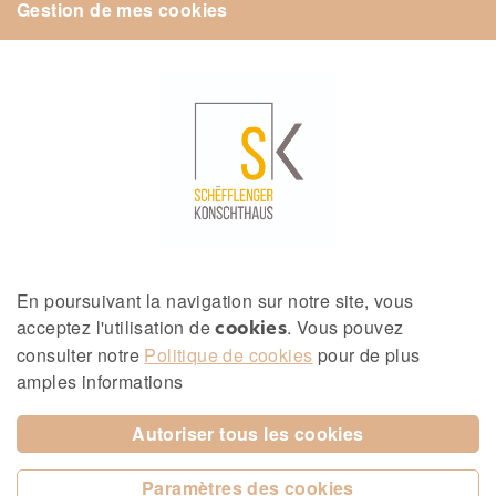
Gestion de mes cookies
Jo
MALANO
Artiste
https://www.jomalano.com/about
En poursuivant la navigation sur notre site, vous
acceptez l'utilisation de
. Vous pouvez
cookies
Gilles
consulter notre
Politique de cookies
pour de plus
MULLER
amples informations
Artiste
Autoriser tous les cookies
Paramètres des cookies